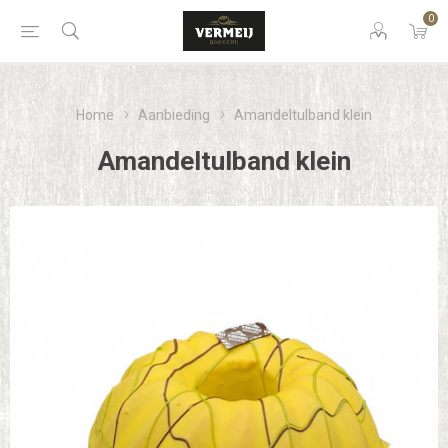
0
Home
Aanbieding
Amandeltulband klein
Amandeltulband klein