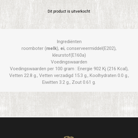
Dit product is uitverkocht
Ingrediënten
roomboter (
melk
),
ei
, conserveermiddel(E202),
kleurstof(E160a)
Voedingswaarden
Voedingswaarden per 100 gram : Energie 902 Kj (216 Kcal),
Vetten 22.8 g., Vetten verzadigd 15.3 g., Koolhydraten 0.0 g.,
Eiwitten 3.2 g., Zout 0.61 g.