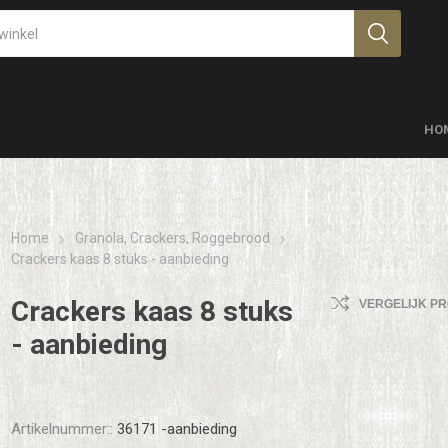
HO
Home
Granola, Crackers, Roggebrood
Crackers kaas 8 stuks - aanbieding
Crackers kaas 8 stuks
VERGELIJK P
- aanbieding
Artikelnummer::
36171 -aanbieding