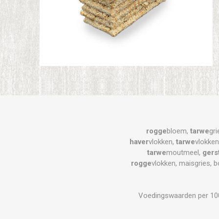
rogge
bloem,
tarwe
gri
haver
vlokken,
tarwe
vlokken
tarwe
moutmeel,
gers
rogge
vlokken, maisgries, b
Voedingswaarden per 100 g