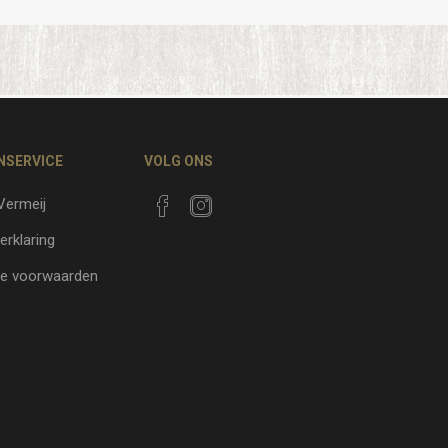
NSERVICE
VOLG ONS
 Vermeij
erklaring
e voorwaarden