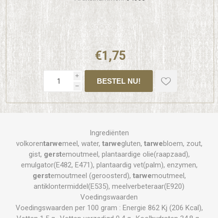
€1,75
i
h
Ingrediënten
volkoren
tarwe
meel, water,
tarwe
gluten,
tarwe
bloem, zout,
gist,
gerst
emoutmeel, plantaardige olie(raapzaad),
emulgator(E482, E471), plantaardig vet(palm), enzymen,
gerst
emoutmeel (geroosterd),
tarwe
moutmeel,
antiklontermiddel(E535), meelverbeteraar(E920)
Voedingswaarden
Voedingswaarden per 100 gram : Energie 862 Kj (206 Kcal),