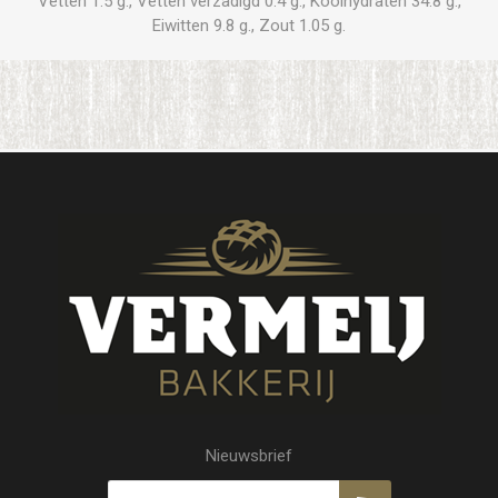
Vetten 1.5 g., Vetten verzadigd 0.4 g., Koolhydraten 34.8 g.,
Eiwitten 9.8 g., Zout 1.05 g.
Nieuwsbrief