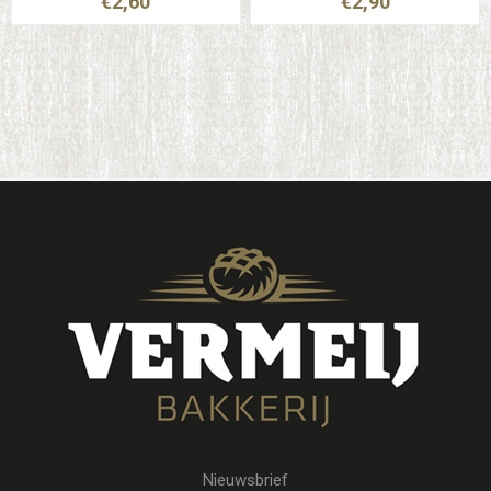
€2,60
€2,90
Nieuwsbrief