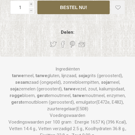
i
h
Delen:
Ingrediënten
tarwe
meel,
tarwe
gluten, lijnzaad,
soja
grits (geroosterd),
sesam
zaad (ongepeld), zonnebloempitten,
soja
meel,
soja
zemelen (geroosterd),
tarwe
vezel, zout, kaliumjodaat,
rogge
bloem,
gerst
emoutmeel,
tarwe
moutmeel, enzymen,
gerst
emoutbloem (geroosterd), emulgator(E472e, E482),
zuurteregelaar(E508)
Voedingswaarden
Voedingswaarden per 100 gram : Energie 1657 Kj (396 Kcal),
Vetten 14.4 g., Vetten verzadigd 2.5 g., Koolhydraten 36.8 g.,