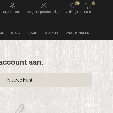
(0)
0
Mijn account
Vergelijk productenlijst
Verlanglijst
€0,00
ME
BLOG
LOGIN
ZOEKEN
ONZE WINKELS
account aan.
Nieuwe klant