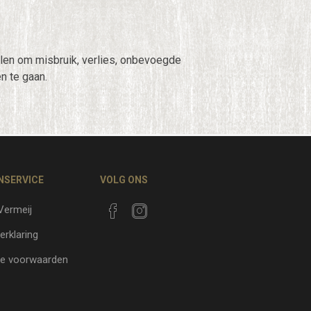
en om misbruik, verlies, onbevoegde
n te gaan.
NSERVICE
VOLG ONS
 Vermeij
erklaring
e voorwaarden