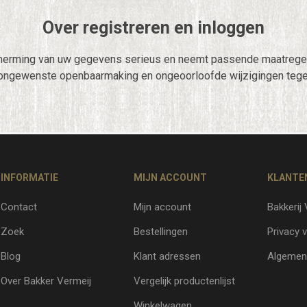
Over registreren en inloggen
herming van uw gegevens serieus en neemt passende maatregel
ongewenste openbaarmaking en ongeoorloofde wijzigingen tege
INFORMATIE
MIJN ACCOUNT
KLANTE
Contact
Mijn account
Bakkerij
Zoek
Bestellingen
Privacy v
Blog
Klant adressen
Algemen
Over Bakker Vermeij
Vergelijk productenlijst
Winkelwagen