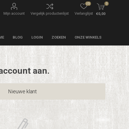
(0)
0
Mijn account
Vergelijk productenlijst
Verlanglijst
€0,00
ME
BLOG
LOGIN
ZOEKEN
ONZE WINKELS
account aan.
Nieuwe klant