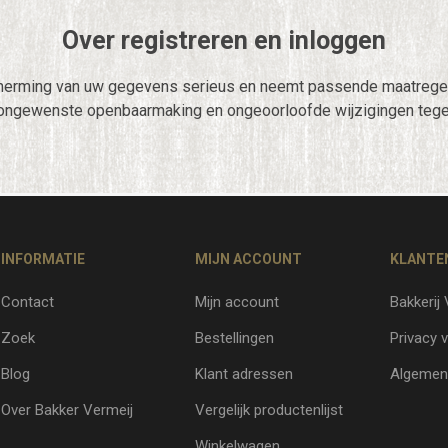
Over registreren en inloggen
herming van uw gegevens serieus en neemt passende maatregel
ongewenste openbaarmaking en ongeoorloofde wijzigingen tege
INFORMATIE
MIJN ACCOUNT
KLANTE
Contact
Mijn account
Bakkerij
Zoek
Bestellingen
Privacy v
Blog
Klant adressen
Algemen
Over Bakker Vermeij
Vergelijk productenlijst
Winkelwagen