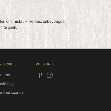
en om misbruik, verlies, onbevoegde
n te gaan.
NSERVICE
VOLG ONS
 Vermeij
erklaring
e voorwaarden