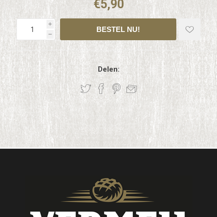
€5,90
i
h
Delen: