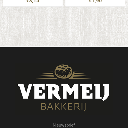
€3,15
€1,90
Nieuwsbrief