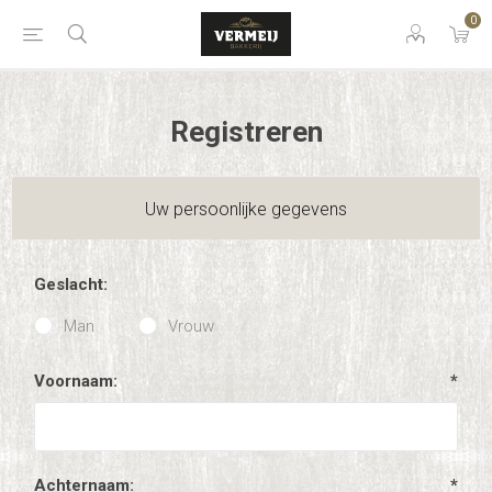
0
Registreren
Uw persoonlijke gegevens
Geslacht:
Man
Vrouw
Voornaam:
*
Achternaam:
*