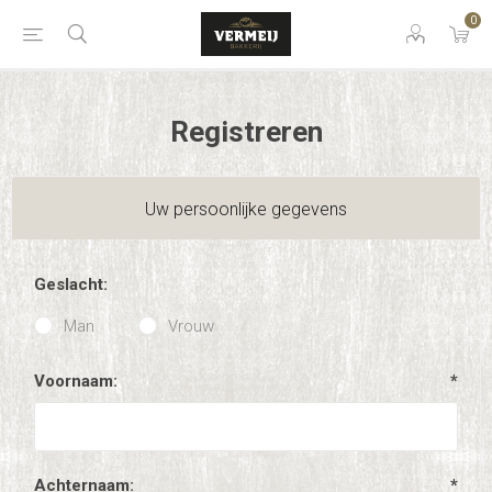
0
Registreren
Uw persoonlijke gegevens
Geslacht:
Man
Vrouw
Voornaam:
*
Achternaam:
*