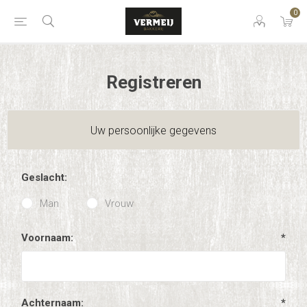
0
Registreren
Uw persoonlijke gegevens
Geslacht:
Man
Vrouw
Voornaam:
*
Achternaam:
*