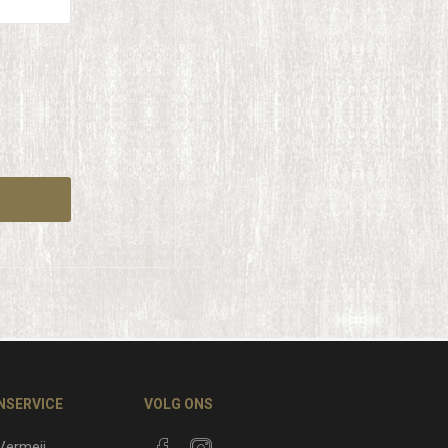
NSERVICE
VOLG ONS
 Vermeij