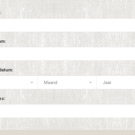
:
am:
datum:
es: