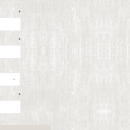
*
*
*