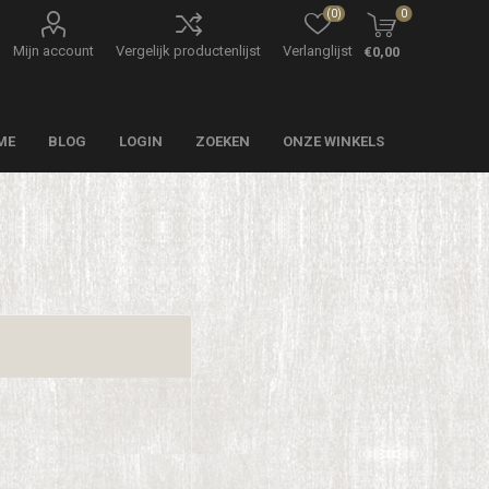
(0)
0
Mijn account
Vergelijk productenlijst
Verlanglijst
€0,00
ME
BLOG
LOGIN
ZOEKEN
ONZE WINKELS