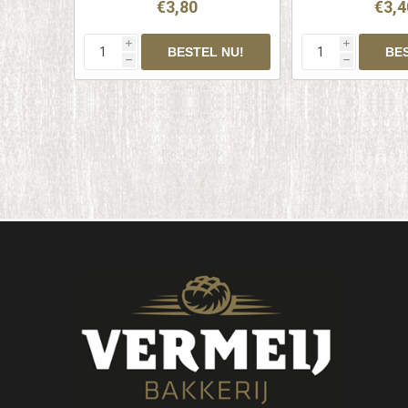
€3,80
€3,4
i
i
h
h