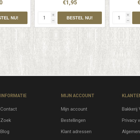
0
€1,95
i
i
h
h
INFORMATIE
MIJN ACCOUNT
KLANTE
Contact
Mijn account
Bakkerij
Zoek
Bestellingen
Privacy v
Blog
Klant adressen
Algemen