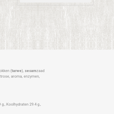
okken (
tarwe
),
sesam
zaad
extrose, aroma, enzymen,
g., Koolhydraten 29.4 g.,