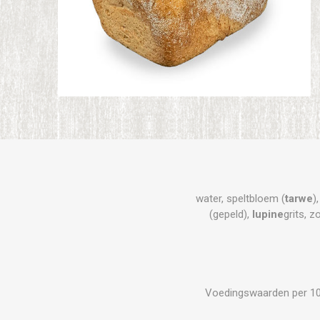
water, speltbloem (
tarwe
)
(gepeld),
lupine
grits, 
Voedingswaarden per 100 