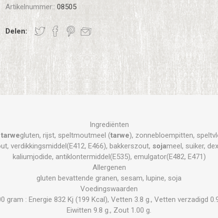
Artikelnummer::
08505
Delen:
Ingrediënten
,
tarwe
gluten, rijst, speltmoutmeel (
tarwe
), zonnebloempitten, speltvl
zout, verdikkingsmiddel(E412, E466), bakkerszout,
soja
meel, suiker, d
kaliumjodide, antiklontermiddel(E535), emulgator(E482, E471)
Allergenen
gluten bevattende granen, sesam, lupine, soja
Voedingswaarden
gram : Energie 832 Kj (199 Kcal), Vetten 3.8 g., Vetten verzadigd 0.9 
Eiwitten 9.8 g., Zout 1.00 g.