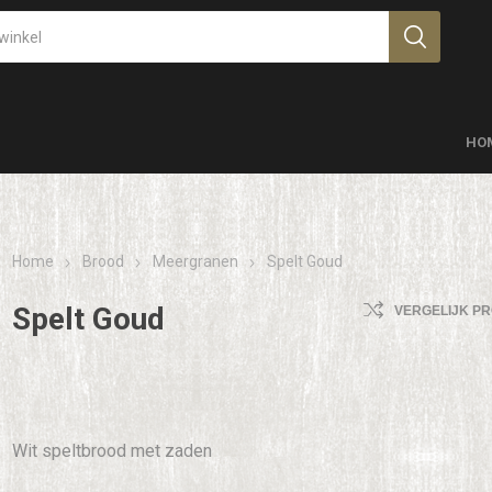
HO
Home
Brood
Meergranen
Spelt Goud
Spelt Goud
VERGELIJK P
Wit speltbrood met zaden