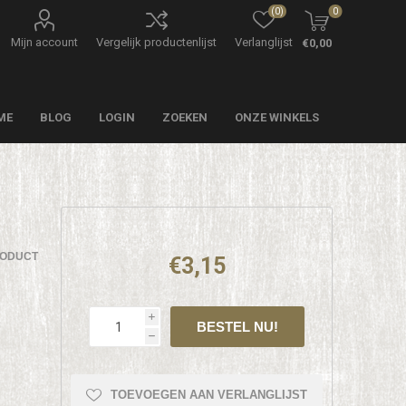
(0)
0
Mijn account
Vergelijk productenlijst
Verlanglijst
€0,00
ME
BLOG
LOGIN
ZOEKEN
ONZE WINKELS
RODUCT
€3,15
i
h
TOEVOEGEN AAN VERLANGLIJST