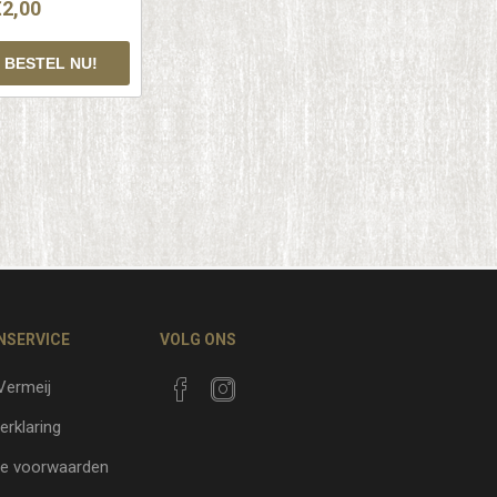
€2,00
NSERVICE
VOLG ONS
 Vermeij
erklaring
e voorwaarden