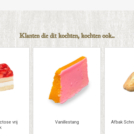
Klanten die dit kochten, kochten ook..
ctose vrij
Vanillestang
Afbak Schni
k