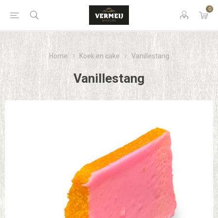
0
Home
Koek en cake
Vanillestang
Vanillestang