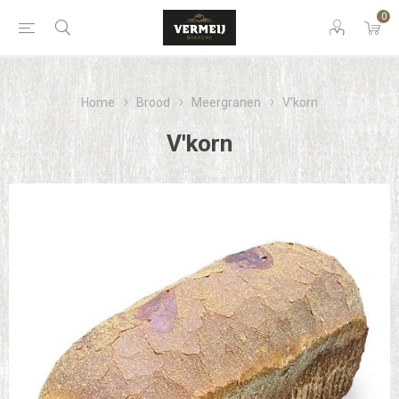
0
Home
Brood
Meergranen
V'korn
V'korn