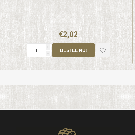
€2,02
i
h