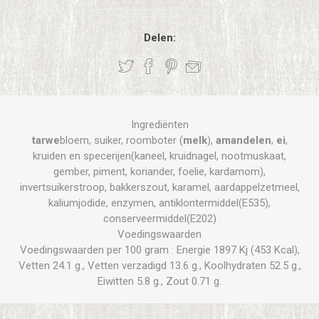
Delen:
Ingrediënten
tarwe
bloem, suiker, roomboter (
melk
),
amandelen
,
ei
,
kruiden en specerijen(kaneel, kruidnagel, nootmuskaat,
gember, piment, koriander, foelie, kardamom),
invertsuikerstroop, bakkerszout, karamel, aardappelzetmeel,
kaliumjodide, enzymen, antiklontermiddel(E535),
conserveermiddel(E202)
Voedingswaarden
Voedingswaarden per 100 gram : Energie 1897 Kj (453 Kcal),
Vetten 24.1 g., Vetten verzadigd 13.6 g., Koolhydraten 52.5 g.,
Eiwitten 5.8 g., Zout 0.71 g.