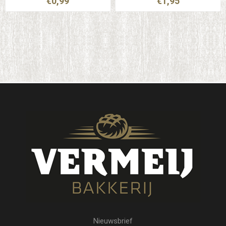
€0,99
€1,95
Nieuwsbrief