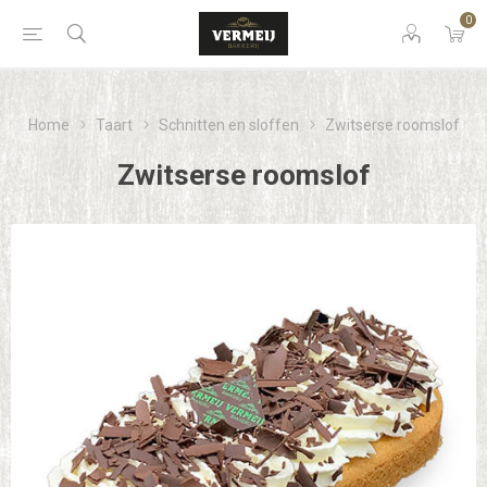
0
Home
Taart
Schnitten en sloffen
Zwitserse roomslof
Zwitserse roomslof