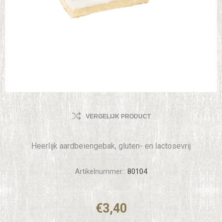
VERGELIJK PRODUCT
Heerlijk aardbeiengebak, gluten- en lactosevrij
Artikelnummer::
80104
€3,40