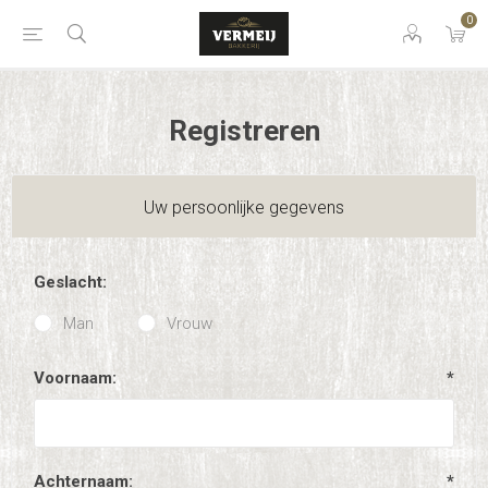
0
Registreren
Uw persoonlijke gegevens
Geslacht:
Man
Vrouw
Voornaam:
*
Achternaam:
*