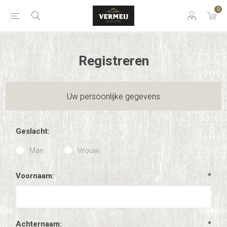
0
Registreren
Uw persoonlijke gegevens
Geslacht:
Man
Vrouw
Voornaam:
*
Achternaam:
*