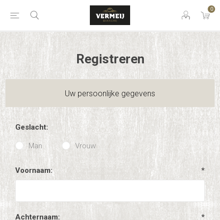
0
Registreren
Uw persoonlijke gegevens
Geslacht:
Man
Vrouw
Voornaam:
*
Achternaam:
*