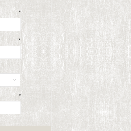
*
*
*