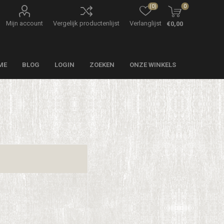
(0)
0
Mijn account
Vergelijk productenlijst
Verlanglijst
€0,00
ME
BLOG
LOGIN
ZOEKEN
ONZE WINKELS