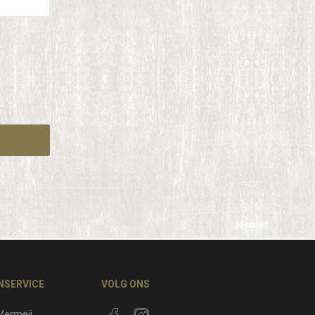
NSERVICE
VOLG ONS
 Vermeij