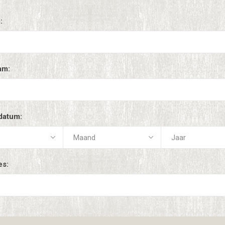
:
am:
datum:
es: