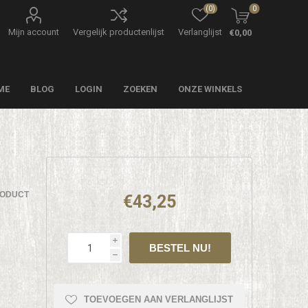
(0)
0
Mijn account
Vergelijk productenlijst
Verlanglijst
€0,00
ME
BLOG
LOGIN
ZOEKEN
ONZE WINKELS
RODUCT
€43,25
i
h
TOEVOEGEN AAN VERLANGLIJST