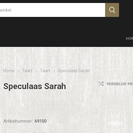
HO
Home
Taart
Taart
Speculaas Sarah
Speculaas Sarah
VERGELIJK P
Artikelnummer::
69100