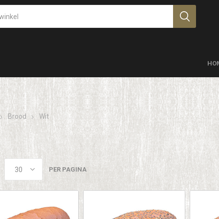
HO
Brood
Wit
PER PAGINA