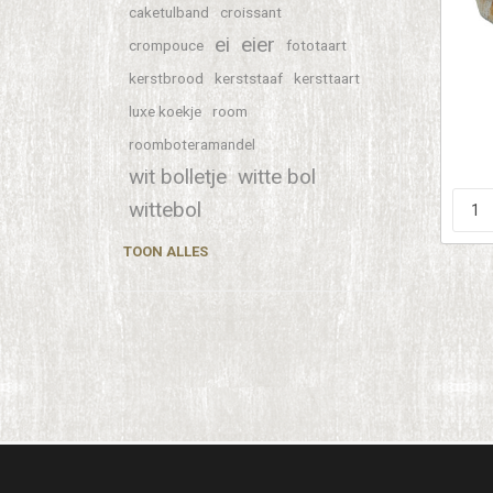
caketulband
croissant
ei
eier
crompouce
fototaart
kerstbrood
kerststaaf
kersttaart
luxe koekje
room
roomboteramandel
wit bolletje
witte bol
wittebol
TOON ALLES