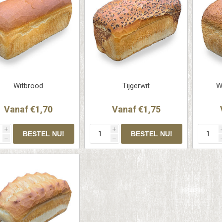
Witbrood
Tijgerwit
W
Vanaf €1,70
Vanaf €1,75
i
i
h
h