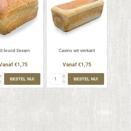
it brood Sesam
Casino wit vierkant
Vanaf €1,75
Vanaf €1,75
i
i
h
h