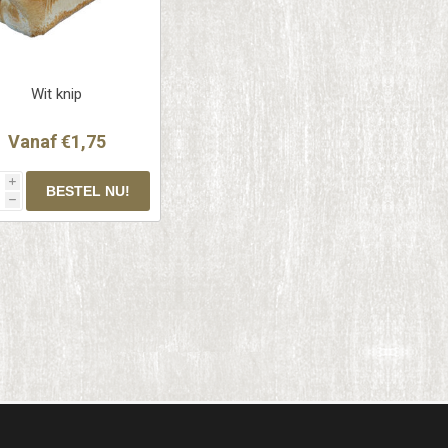
Wit knip
Vanaf €1,75
i
h