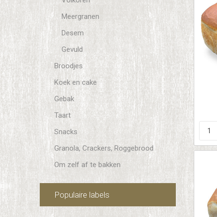
Volkoren
Meergranen
Desem
Gevuld
Broodjes
Koek en cake
Gebak
Taart
Snacks
Granola, Crackers, Roggebrood
Om zelf af te bakken
Populaire labels