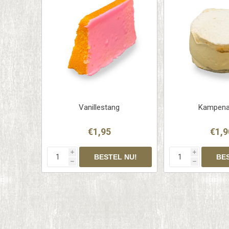
Vanillestang
Kampena
€1,95
€1,9
i
i
h
h