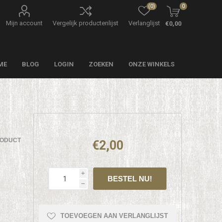
(0)
0
Mijn account
Vergelijk productenlijst
Verlanglijst
€0,00
ME
BLOG
LOGIN
ZOEKEN
ONZE WINKELS
RODUCT
€2,00
i
h
TOEVOEGEN AAN VERLANGLIJST