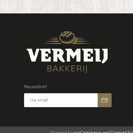
Nieuwsbrief
Powered by
nopCommerce and
Compad So