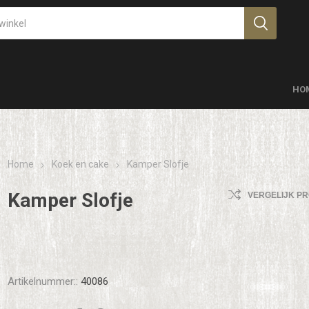
HO
Home
Koek en cake
Kamper Slofje
Kamper Slofje
VERGELIJK P
Artikelnummer::
40086