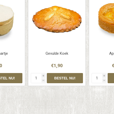
artje
Gevulde Koek
Ap
0
€1,90
i
i
h
h