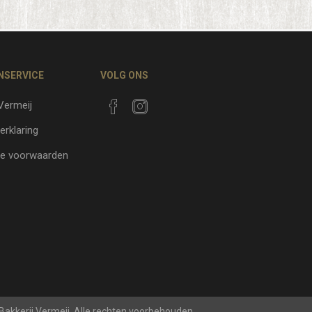
NSERVICE
VOLG ONS
 Vermeij
erklaring
e voorwaarden
 Bakkerij Vermeij. Alle rechten voorbehouden.