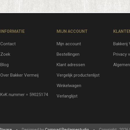
INFORMATIE
MIJN ACCOUNT
KLANTE
Contact
Mijn account
Bakkerij
Zoek
Bestellingen
Privacy v
Blog
Klant adressen
Algemen
Over Bakker Vermeij
Vergelijk productenlijst
Winkelwagen
KvK nummer = 59025174
Verlanglijst
ftware
Designed by
Compad Reclamestudio
Copyright ; 2026